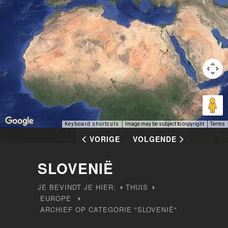
Keyboard shortcuts
Image may be subject to copyright
Terms
VORIGE
VOLGENDE
SLOVENIË
JE BEVINDT JE HIER:
THUIS
EUROPE
ARCHIEF OP CATEGORIE "SLOVENIË"