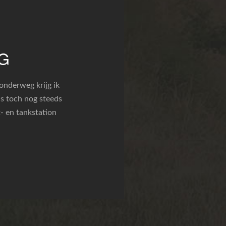
G
 onderweg krijg ik
is toch nog steeds
t- en tankstation