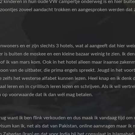
t 2 kinderen in hun oude VW campertje onderweg is en hier buiten
 zoontjes zoveel aandacht trokken en aangesproken werden dat z
oners en er zijn slechts 3 hotels, wat al aangeeft dat hier weini
 is buiten de moskee en een kleine bazaar weinig te zien. Ik denk 
of ik van mars kom. Ook in het hotel alleen maar iraanse zakenma
oon van de uitbater, die prima engels spreekt. Jeugd in het voort
 zelfs het westerse alfabet kunnen lezen. Heel knap en ik denk da
aal leren en in cyrillisch leren lezen en schrijven. Als ik wil vert
n op voorwaarde dat ik dan wél mag betalen.
 rug want ik ben flink verkouden en dus maak ik vandaag tijd om 
visum kan ik, net als dat van Pakistan, online aanvragen maar ik 
 Zahedan (Iran) en dat voor India bij het consulaat in Islamabad