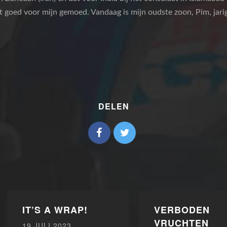
t goed voor mijn gemoed. Vandaag is mijn oudste zoon, Pim, jarig
DELEN
IT’S A WRAP!
VERBODEN
VRUCHTEN
19 JULI 2023