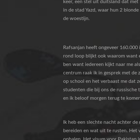
keer, een stel uit duitsland dat me
in de stad Yazd, waar hun 2 blonde
de woestijn.
Rafsanjan heeft ongeveer 160.000 inw
rond loop blijkt ook waarom want er
ben want iedereen kijkt naar me als
centrum raak ik in gesprek met de z
op school en het verbaast me dat ze
studenten die bij ons de russische t
en ik beloof morgen terug te kome
Ik heb een slechte nacht achter de
bereiden en wat uit te rusten. Het 
ophalen. Het visum voor Pakistan in