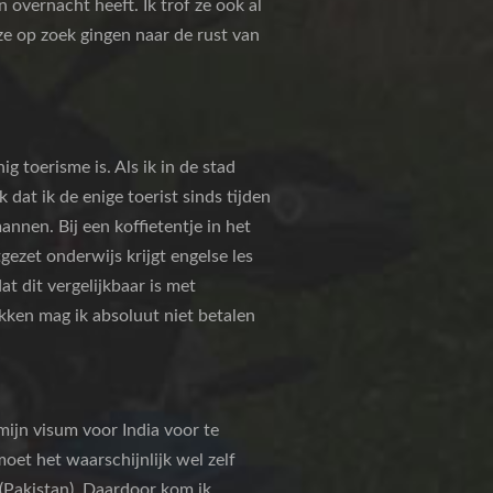
 overnacht heeft. Ik trof ze ook al
e op zoek gingen naar de rust van
g toerisme is. Als ik in de stad
dat ik de enige toerist sinds tijden
nnen. Bij een koffietentje in het
gezet onderwijs krijgt engelse les
t dit vergelijkbaar is met
rekken mag ik absoluut niet betalen
mijn visum voor India voor te
moet het waarschijnlijk wel zelf
 (Pakistan). Daardoor kom ik