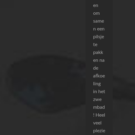
en
om
same
n een
pilsje
te
pakk
en na
de
afkoe
ling
in het
zwe
mbad
! Heel
veel
plezie