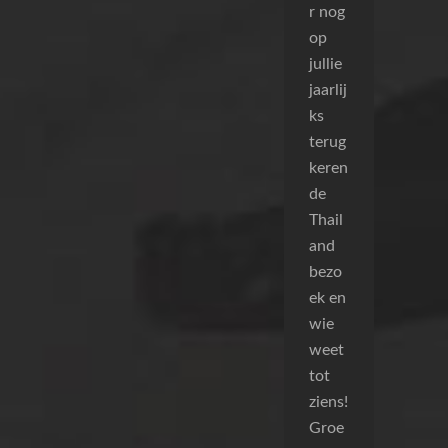
r nog
op
jullie
jaarlij
ks
terug
keren
de
Thail
and
bezo
ek en
wie
weet
tot
ziens!
Groe