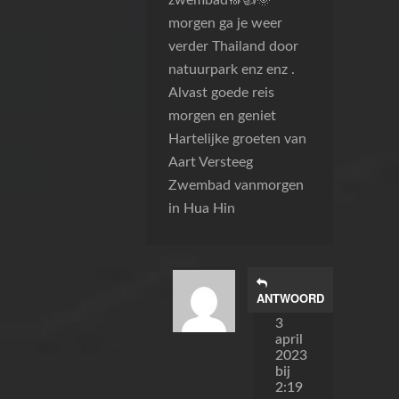
zwembad🔝👍🌞
morgen ga je weer
verder Thailand door
natuurpark enz enz .
Alvast goede reis
morgen en geniet
Hartelijke groeten van
Aart Versteeg
Zwembad vanmorgen
in Hua Hin
ANTWOORD
ivo
3
april
2023
bij
2:19