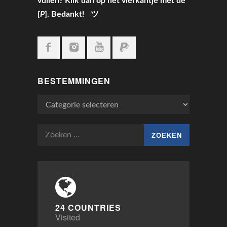
vullen? Klik dan op het vierkantje met de
[
P
]. Bedankt! ツ
BESTEMMINGEN
Bestemmingen
Zoeken
naar:
24 COUNTRIES
Visited